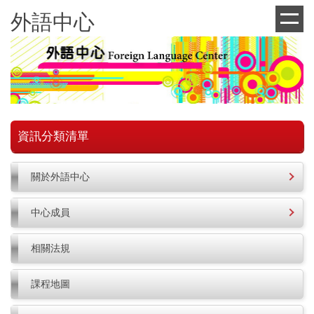
跳
外語中心
到
主
要
內
容
區
資訊分類清單
關於外語中心
中心成員
相關法規
課程地圖